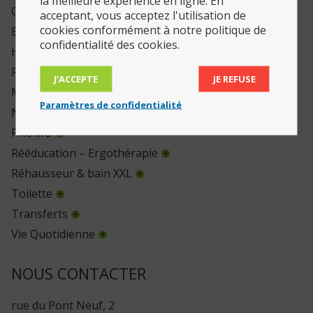
la meilleure expérience en ligne. En
Chambre
acceptant, vous acceptez l'utilisation de
cookies conformément à notre politique de
Enfants
confidentialité des cookies.
Habillage
Repas
J’ACCEPTE
JE REFUSE
Mobilité
Paramètres de confidentialité
Non classé
PROMO
Rééducation – Ergothérapie
Réhausseur & bain XXL
Toilette
Transferts
Vie Quotidienne
NOUS CONTACTER
rue du Pont Neuf, 2