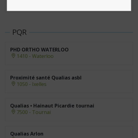
7140 - Morlanwelz
PHD ORTHO WATERLOO
1410 - Waterloo
Proximité santé Qualias asbl
1050 - Ixelles
Qualias • Hainaut Picardie tournai
7500 - Tournai
Qualias Arlon