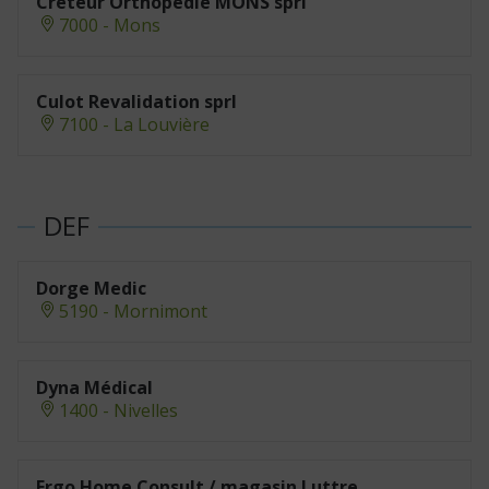
Creteur Orthopédie MONS sprl
7000 - Mons
Culot Revalidation sprl
7100 - La Louvière
Dorge Medic
5190 - Mornimont
Dyna Médical
1400 - Nivelles
Ergo Home Consult / magasin Luttre