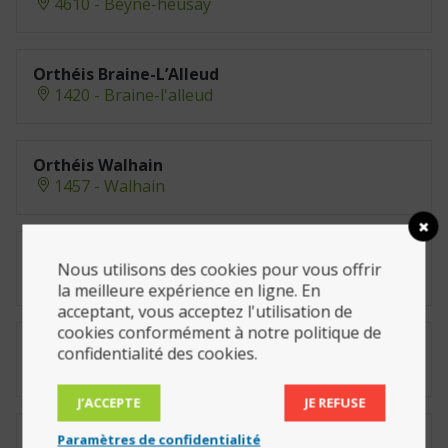
4610 - Beyne-heusay
Orthéis Braine-L’Alleud
1420 - Braine-l'alleud
Orthéis Walhain
1457 - Walhain
Ortho + Selvais
Nous utilisons des cookies pour vous offrir
6600 - Bastogne
la meilleure expérience en ligne. En
acceptant, vous acceptez l'utilisation de
cookies conformément à notre politique de
Orthopédic
confidentialité des cookies.
1300 - Wavre
J’ACCEPTE
JE REFUSE
ORTHOPRO SRL
Paramètres de confidentialité