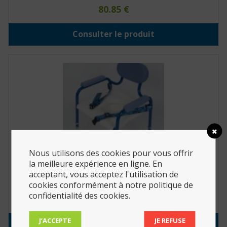
80.85
€
Consulter le produit
Nous utilisons des cookies pour vous offrir
la meilleure expérience en ligne. En
acceptant, vous acceptez l'utilisation de
Fauteuil de toilette Nuevo (Réf. : 811098)
cookies conformément à notre politique de
confidentialité des cookies.
295.90
€
J’ACCEPTE
JE REFUSE
Consulter le produit