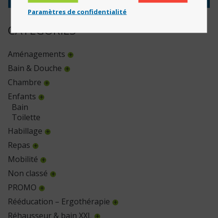
Paramètres de confidentialité
CATÉGORIES
Aménagements
Bain & Douche
Chambre
Enfants
Bain
Toilette
Habillage
Repas
Mobilité
Non classé
PROMO
Rééducation – Ergothérapie
Réhausseur & bain XXL