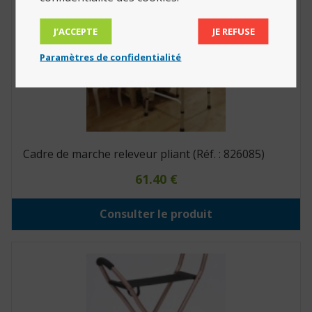
J’ACCEPTE
JE REFUSE
Paramètres de confidentialité
Cadre de marche releveur pliant (Réf. : 826085)
61.40
€
Consulter le produit