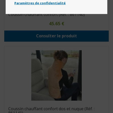
Paramètres de confidentialité
Coussin chauffant confort (Réf. : 861140)
45.65
€
Consulter le produit
Coussin chauffant confort dos et nuque (Réf. :