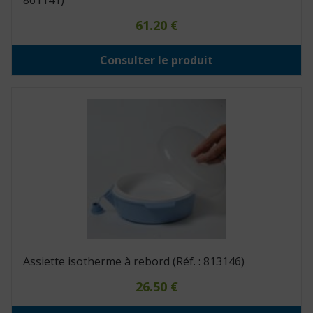
861141)
61.20
€
Consulter le produit
Assiette isotherme à rebord (Réf. : 813146)
26.50
€