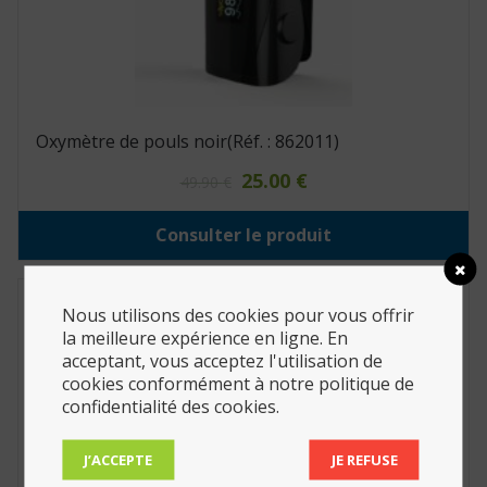
Oxymètre de pouls noir(Réf. : 862011)
Le
Le
25.00
€
49.90
€
prix
prix
initial
actuel
Consulter le produit
était :
est :
49.90 €.
25.00 €.
Nous utilisons des cookies pour vous offrir
la meilleure expérience en ligne. En
acceptant, vous acceptez l'utilisation de
cookies conformément à notre politique de
confidentialité des cookies.
J’ACCEPTE
JE REFUSE