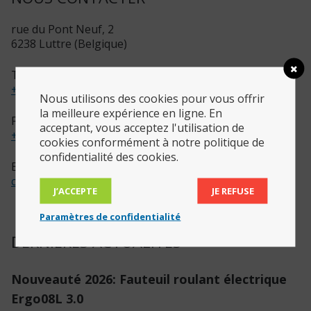
rue du Pont Neuf, 2
6238 Luttre (Belgique)
Téléphone
+32 (0)71/84 67 13
Nous utilisons des cookies pour vous offrir
la meilleure expérience en ligne. En
Fax
acceptant, vous acceptez l'utilisation de
+32 (0)71/84 67 13
cookies conformément à notre politique de
confidentialité des cookies.
Email
contact
@
ergohomeconsult.be
J’ACCEPTE
JE REFUSE
Paramètres de confidentialité
DERNIÈRES ACTUALITÉS
Nouveauté 2026: Fauteuil roulant électrique
Ergo08L 3.0