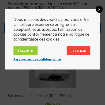
Parois de douche standards en niche 900 mm,
hauteur 750 mm (Réf. : 92100N)
784.36
€
Nous utilisons des cookies pour vous offrir
la meilleure expérience en ligne. En
Consulter le produit
acceptant, vous acceptez l'utilisation de
cookies conformément à notre politique de
confidentialité des cookies.
J’ACCEPTE
JE REFUSE
Paramètres de confidentialité
Sèche mains électrique (Réf. : 23624)
284.67
€