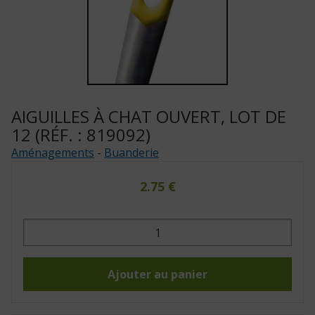
AIGUILLES À CHAT OUVERT, LOT DE
12 (RÉF. : 819092)
Aménagements
-
Buanderie
2.75
€
quantité
de
Aiguilles
à
chat
ouvert,
Ajouter au panier
lot
de
12
(Réf.