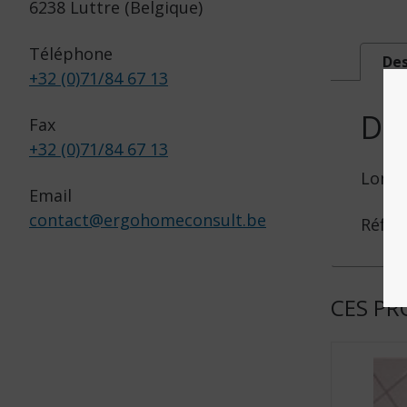
6238 Luttre (Belgique)
Téléphone
Des
+32 (0)71/84 67 13
DE
Fax
+32 (0)71/84 67 13
Longu
Email
contact
@
ergohomeconsult.be
Réf. :
CES PR