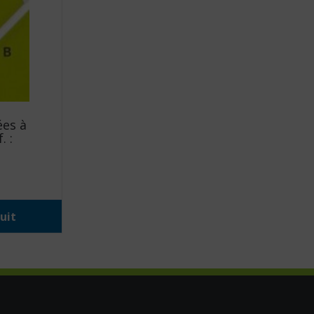
ées à
. :
uit