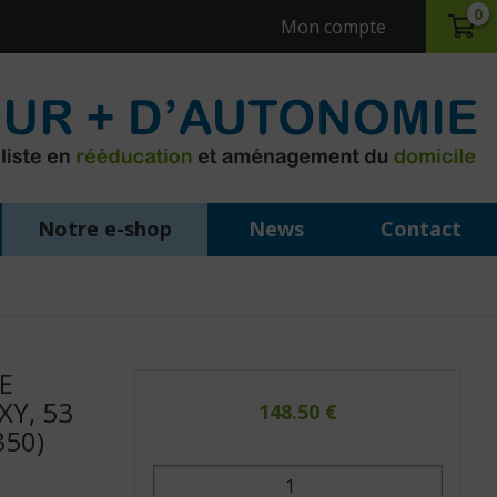
0
Mon compte
Notre e-shop
News
Contact
)
E
XY, 53
148.50
€
350)
quantité
de