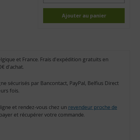
Appui
rabattable
Linido,
acier
Ajouter au panier
époxy,
53
cm
(Réf.
:
LI2603.350)
lgique et France. Frais d'expédition gratuits en
€ d'achat.
ne sécurisés par Bancontact, PayPal, Belfius Direct
urs fois.
igne et rendez-vous chez un
revendeur proche de
payer et récupérer votre commande.