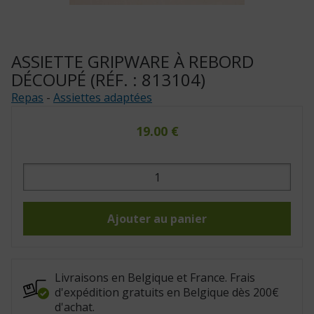
ASSIETTE GRIPWARE À REBORD
DÉCOUPÉ (RÉF. : 813104)
Repas
-
Assiettes adaptées
19.00
€
quantité
de
Assiette
Gripware
à
rebord
Ajouter au panier
découpé
(Réf.
:
813104)
Livraisons en Belgique et France. Frais
d'expédition gratuits en Belgique dès 200€
d'achat.