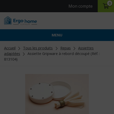
0
Mon compte
MENU
Accueil
Tous les produits
Repas
Assiettes
adaptées
Assiette Gripware à rebord découpé (Réf. :
813104)