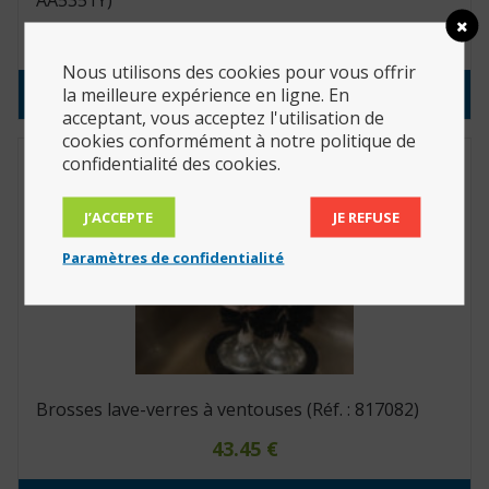
AA5351Y)
39.60
€
Nous utilisons des cookies pour vous offrir
Consulter le produit
la meilleure expérience en ligne. En
acceptant, vous acceptez l'utilisation de
cookies conformément à notre politique de
confidentialité des cookies.
J’ACCEPTE
JE REFUSE
Paramètres de confidentialité
Brosses lave-verres à ventouses (Réf. : 817082)
43.45
€