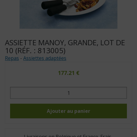
ASSIETTE MANOY, GRANDE, LOT DE
10 (RÉF. : 813005)
Repas
-
Assiettes adaptées
177.21
€
quantité
de
Assiette
Manoy,
grande,
lot
Ajouter au panier
de
10
(Réf.
:
813005)
Livraisons en Belgique et France. Frais