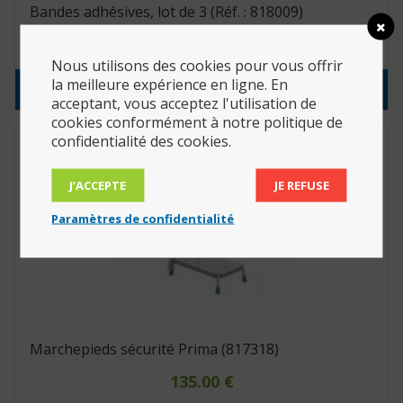
Bandes adhésives, lot de 3 (Réf. : 818009)
8.36
€
Nous utilisons des cookies pour vous offrir
la meilleure expérience en ligne. En
Consulter le produit
acceptant, vous acceptez l'utilisation de
cookies conformément à notre politique de
confidentialité des cookies.
J’ACCEPTE
JE REFUSE
Paramètres de confidentialité
Marchepieds sécurité Prima (817318)
135.00
€