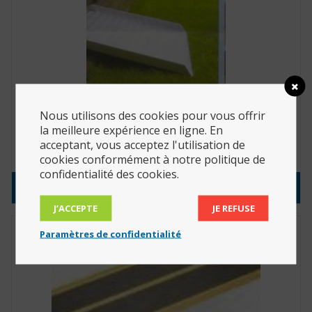
Nous utilisons des cookies pour vous offrir
Rampe de seuil rabattable (véranda) Drive-In 2,
125 cm x 35 cm (Réf. : DI2125)
la meilleure expérience en ligne. En
acceptant, vous acceptez l'utilisation de
977.90
€
cookies conformément à notre politique de
confidentialité des cookies.
Consulter le produit
J’ACCEPTE
JE REFUSE
Paramètres de confidentialité