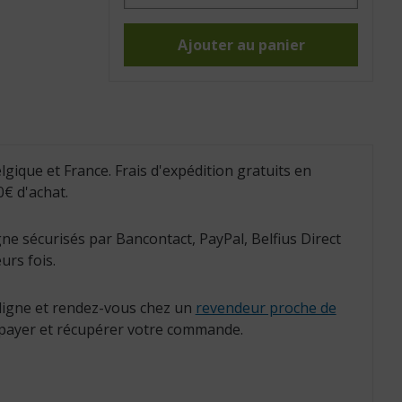
Ballon
Gymnic
Ball
blanc
Ajouter au panier
65
cm
(Réf.
:
403064)
lgique et France. Frais d'expédition gratuits en
€ d'achat.
ne sécurisés par Bancontact, PayPal, Belfius Direct
urs fois.
igne et rendez-vous chez un
revendeur proche de
payer et récupérer votre commande.