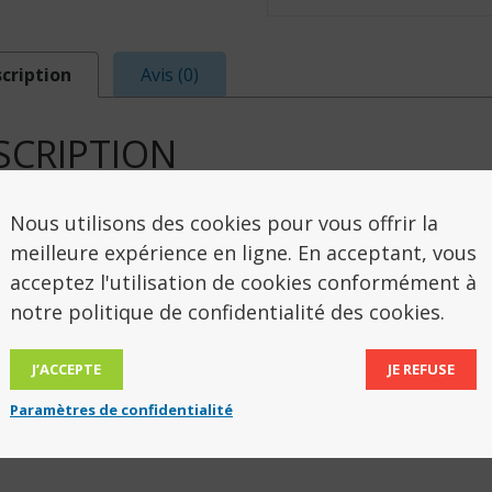
cription
Avis (0)
SCRIPTION
n Gymnic dynamique recommandé pour tous les exerc
Nous utilisons des cookies pour vous offrir la
ur et sans impact. Recommandé pour la méthode Pila
meilleure expérience en ligne. En acceptant, vous
ur texture ultra-douce, sont équipés de la technolog
acceptez l'utilisation de cookies conformément à
 avec un guide d’exercices.
notre politique de confidentialité des cookies.
tre 65 cm adapté en exercice assis pour une taille d’
J’ACCEPTE
JE REFUSE
 maximum autorisé 300 kg. Couleur blanc nacré.
Paramètres de confidentialité
 403064