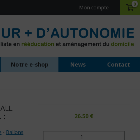
0
Mon compte
Notre e-shop
News
Contact
ALL
 :
26.50
€
e
-
Ballons
quantité
de