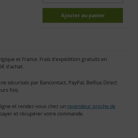
Ballon
Gymnic
Ball
bleu
Ajouter au panier
65
cm
(Réf.
:
403033)
lgique et France. Frais d'expédition gratuits en
€ d'achat.
ne sécurisés par Bancontact, PayPal, Belfius Direct
urs fois.
igne et rendez-vous chez un
revendeur proche de
payer et récupérer votre commande.