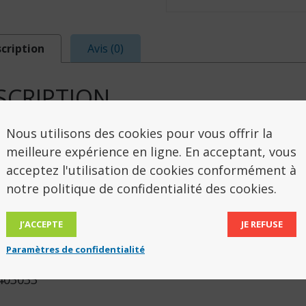
cription
Avis (0)
SCRIPTION
Nous utilisons des cookies pour vous offrir la
n Gymnic dynamique recommandé pour tous les exerc
meilleure expérience en ligne. En acceptant, vous
ur et sans impact. Recommandé pour la méthode Pila
acceptez l'utilisation de cookies conformément à
ur texture ultra-douce, sont équipés de la technolog
notre politique de confidentialité des cookies.
 avec un guide d’exercices.
tre 65 cm adapté en exercice assis
J’ACCEPTE
JE REFUSE
 maximum autorisé 300 kg. Couleur bleue.
Paramètres de confidentialité
 403033