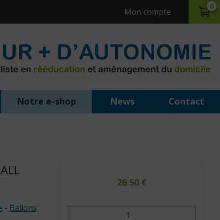
0
Mon compte
Notre e-shop
News
Contact
ALL
:
26.50
€
e
-
Ballons
quantité
de