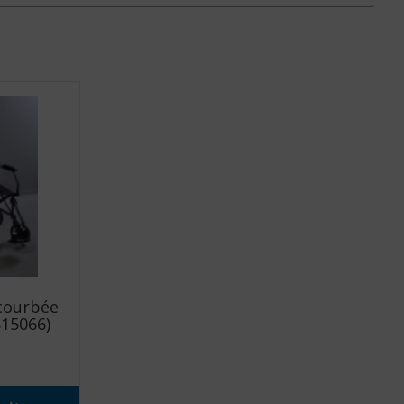
 courbée
815066)