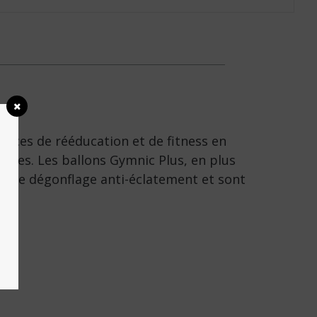
ices de rééducation et de fitness en
tes. Les ballons Gymnic Plus, en plus
ie de dégonflage anti-éclatement et sont