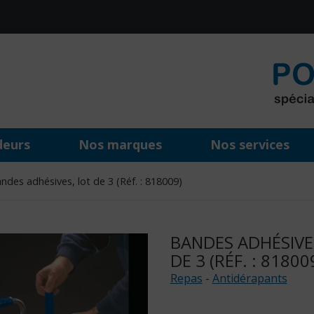
deurs
Nos marques
Nos services
des adhésives, lot de 3 (Réf. : 818009)
BANDES ADHÉSIVE
DE 3 (RÉF. : 81800
Repas
-
Antidérapants