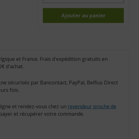
Bandes
adhésives,
lot
de
Ajouter au panier
3
(Réf.
:
818009)
lgique et France. Frais d'expédition gratuits en
€ d'achat.
ne sécurisés par Bancontact, PayPal, Belfius Direct
urs fois.
igne et rendez-vous chez un
revendeur proche de
payer et récupérer votre commande.