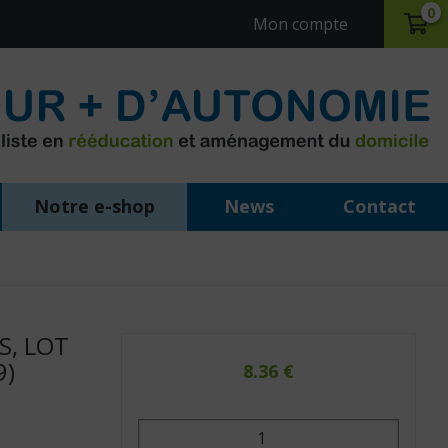
0
Mon compte
Notre e-shop
News
Contact
S, LOT
9)
8.36
€
quantité
de