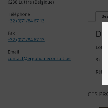
6238 Luttre (Belgique)
Téléphone
Des
+32 (0)71/84 67 13
DE
Fax
+32 (0)71/84 67 13
Lot d
Email
contact
@
ergohomeconsult.be
3 cm 
Réf. :
CES PR