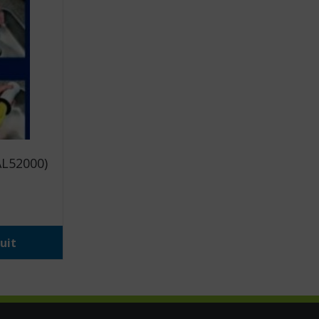
 AL52000)
uit