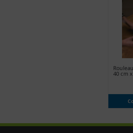
Rouleau
40 cm x 
Co