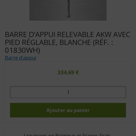
BARRE D’APPUI RELEVABLE AKW AVEC
PIED RÉGLABLE, BLANCHE (RÉF. :
01830WH)
Barre d'appui
334.69
€
quantité
de
Barre
d’appui
relevable
AKW
Ajouter au panier
avec
pied
réglable,
blanche
(Réf.
:
Livraisons en Belgique et France. Frais