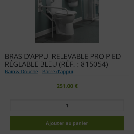
BRAS D’APPUI RELEVABLE PRO PIED
RÉGLABLE BLEU (RÉF. : 815054)
Bain & Douche
-
Barre d'appui
251.00
€
quantité
de
Bras
d'appui
relevable
pro
Ajouter au panier
pied
réglable