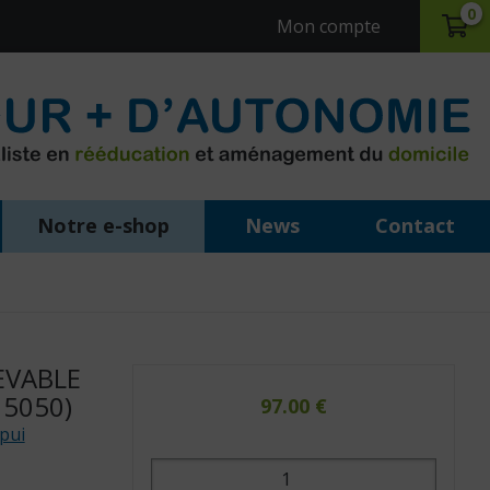
0
Mon compte
Notre e-shop
News
Contact
EVABLE
15050)
97.00
€
pui
quantité
de