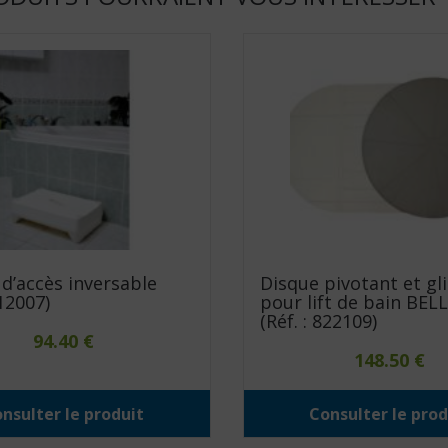
d’accès inversable
Disque pivotant et gl
812007)
pour lift de bain BEL
(Réf. : 822109)
94.40
€
148.50
€
nsulter le produit
Consulter le prod