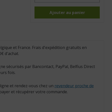
Bras
d'appui
relevable
sur
Ajouter au panier
pied
(Réf.
:
815050)
lgique et France. Frais d'expédition gratuits en
€ d'achat.
ne sécurisés par Bancontact, PayPal, Belfius Direct
urs fois.
igne et rendez-vous chez un
revendeur proche de
payer et récupérer votre commande.