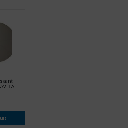
issant
LAVITA
uit