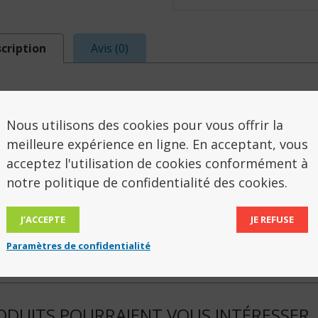
cription
Avis (0)
SCRIPTION
Nous utilisons des cookies pour vous offrir la
as d’appui de toilettes s’installe à côté de votre c
meilleure expérience en ligne. En acceptant, vous
vous relever plus facilement. Il est équipé d’un pie
acceptez l'utilisation de cookies conformément à
iser davantage l’appui. L’ensemble est relevable au
notre politique de confidentialité des cookies.
sions hors-tout : Prof. 70 x haut. 71/93 cm.
J’ACCEPTE
JE REFUSE
Paramètres de confidentialité
 maximum autorisé 100 kg.
ODUITS POURRAIENT VOUS INTÉRESSER