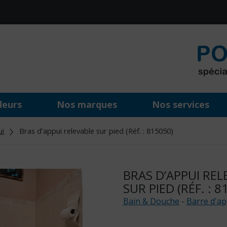
deurs
Nos marques
Nos services
ui
Bras d’appui relevable sur pied (Réf. : 815050)
BRAS D’APPUI REL
SUR PIED (RÉF. : 8
Bain & Douche
-
Barre d'ap