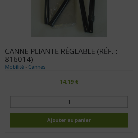
CANNE PLIANTE RÉGLABLE (RÉF. :
816014)
Mobilité
-
Cannes
14.19
€
quantité
de
Canne
pliante
réglable
(Réf.
Ajouter au panier
:
816014)