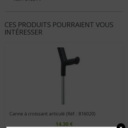
CES PRODUITS POURRAIENT VOUS
INTÉRESSER
Canne à croissant articulé (Réf. : 816020)
14.30
€