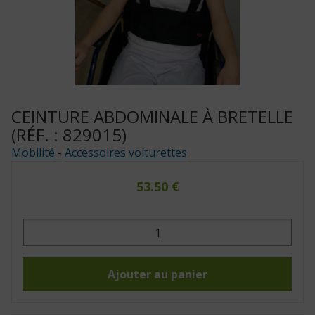
CEINTURE ABDOMINALE À BRETELLE
(RÉF. : 829015)
Mobilité
-
Accessoires voiturettes
53.50
€
quantité
de
Ceinture
abdominale
à
bretelle
Ajouter au panier
(Réf.
:
829015)