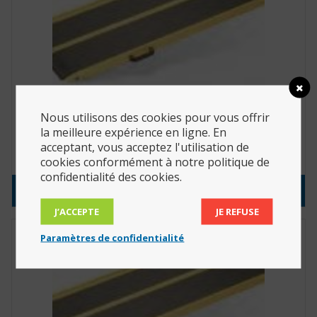
Nous utilisons des cookies pour vous offrir
Rampe Stepless Lite ultra-légère 165 cm (Réf. :
826203)
la meilleure expérience en ligne. En
acceptant, vous acceptez l'utilisation de
1,271.38
€
cookies conformément à notre politique de
confidentialité des cookies.
Consulter le produit
J’ACCEPTE
JE REFUSE
Paramètres de confidentialité