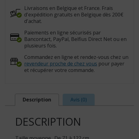
815217.M)
Livraisons en Belgique et France. Frais
d'expédition gratuits en Belgique dès 200€
d'achat.
Paiements en ligne sécurisés par
Bancontact, PayPal, Belfius Direct Net ou en
plusieurs fois.
Commandez en ligne et rendez-vous chez un
revendeur proche de chez vous
pour payer
et récupérer votre commande.
Description
Avis (0)
DESCRIPTION
Taille moyenne . De 71 à 122 cm.