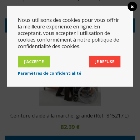
2,029.55
€
Nous utilisons des cookies pour vous offrir
Consulter le produit
la meilleure expérience en ligne. En
acceptant, vous acceptez l'utilisation de
cookies conformément à notre politique de
confidentialité des cookies.
J’ACCEPTE
JE REFUSE
Paramètres de confidentialité
Ceinture d’aide à la marche, grande (Réf. :815217.L)
82.39
€