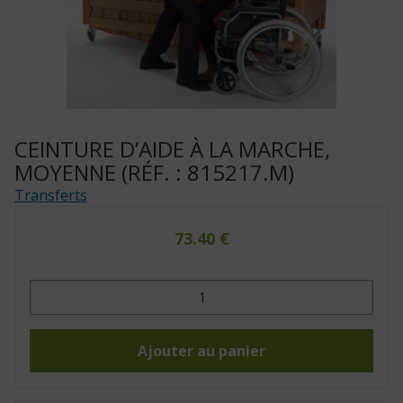
CEINTURE D’AIDE À LA MARCHE,
MOYENNE (RÉF. : 815217.M)
Transferts
73.40
€
quantité
de
Ceinture
d’aide
à
la
Ajouter au panier
marche,
moyenne
(Réf.
: