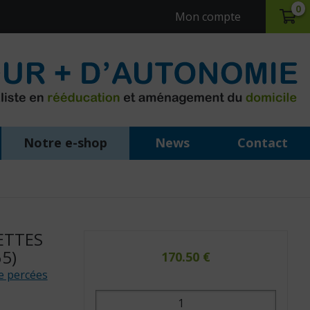
0
Mon compte
Notre e-shop
News
Contact
ETTES
65)
170.50
€
te percées
quantité
de