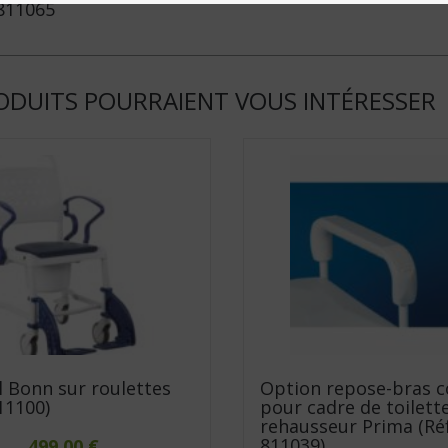
 811065
ODUITS POURRAIENT VOUS INTÉRESSER
l Bonn sur roulettes
Option repose-bras c
811100)
pour cadre de toilett
rehausseur Prima (Réf.
811039)
499.00
€