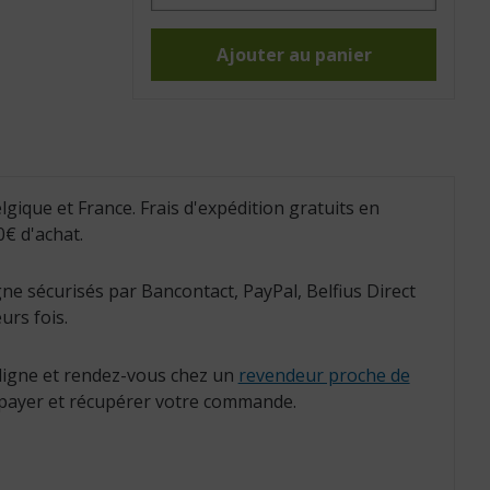
Chaise
sur
roulettes
Club
Ajouter au panier
(Réf.
:
811065)
lgique et France. Frais d'expédition gratuits en
€ d'achat.
ne sécurisés par Bancontact, PayPal, Belfius Direct
urs fois.
igne et rendez-vous chez un
revendeur proche de
payer et récupérer votre commande.