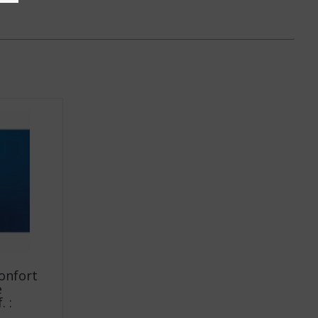
onfort
e
 :