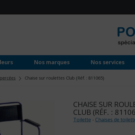
deurs
Nos marques
Nos services
 percées
Chaise sur roulettes Club (Réf. : 811065)
CHAISE SUR ROUL
CLUB (RÉF. : 8110
Toilette
-
Chaises de toilet