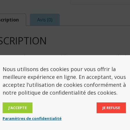
cription
Avis (0)
SCRIPTION
ses accoudoirs escamotables et ses repose-pieds do
uil WC à roulettes en acier chromé est équipé d’un d
Nous utilisons des cookies pour vous offrir la
iter le nettoyage. Double assise dont une capitonnée.
meilleure expérience en ligne. En acceptant, vous
acceptez l'utilisation de cookies conformément à
sions hors-tout : largeur 56 cm x prof. 63 cm (95 c
notre politique de confidentialité des cookies.
sions assise : largeur 46 cm x profondeur 45 cm x h
J’ACCEPTE
JE REFUSE
14 kg.
 maximum autorisé 130 kg.
Paramètres de confidentialité