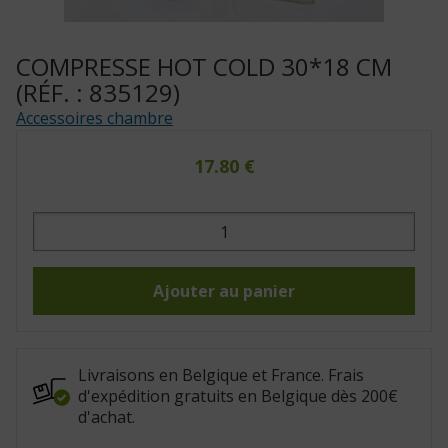
COMPRESSE HOT COLD 30*18 CM
(RÉF. : 835129)
Accessoires chambre
17.80
€
quantité
de
Compresse
Hot
Cold
30*18
Ajouter au panier
cm
(Réf.
:
835129)
Livraisons en Belgique et France. Frais
d'expédition gratuits en Belgique dès 200€
d'achat.