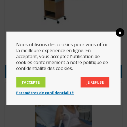
Table de nuit avec tablette non-inclinable (Réf. :
Nous utilisons des cookies pour vous offrir
50.50220.di)
la meilleure expérience en ligne. En
acceptant, vous acceptez l'utilisation de
495.00
€
cookies conformément à notre politique de
confidentialité des cookies.
Consulter le produit
J’ACCEPTE
JE REFUSE
Paramètres de confidentialité