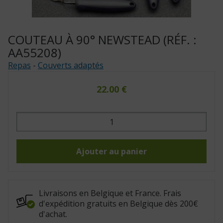
COUTEAU À 90° NEWSTEAD (RÉF. :
AA55208)
Repas
-
Couverts adaptés
22.00
€
quantité
de
Couteau
à
90°
Newstead
Ajouter au panier
(Réf.
:
AA55208)
Livraisons en Belgique et France. Frais
d'expédition gratuits en Belgique dès 200€
d'achat.