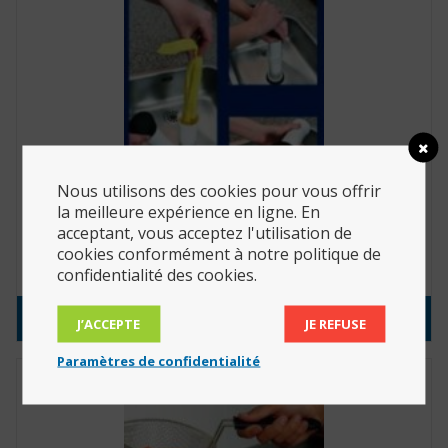
Nous utilisons des cookies pour vous offrir
la meilleure expérience en ligne. En
acceptant, vous acceptez l'utilisation de
Essore lavette (Réf. : AL52000)
cookies conformément à notre politique de
48.40
€
confidentialité des cookies.
Consulter le produit
J’ACCEPTE
JE REFUSE
Paramètres de confidentialité