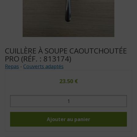
CUILLÈRE À SOUPE CAOUTCHOUTÉE
PRO (RÉF. : 813174)
Repas
-
Couverts adaptés
23.50
€
quantité
de
Cuillère
à
soupe
caoutchoutée
Ajouter au panier
pro
(Réf.
:
813174)