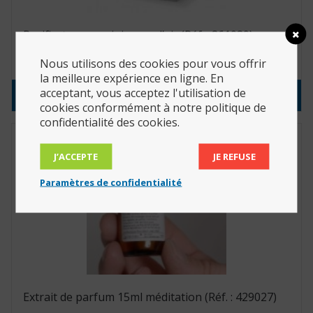
Purificateur assainisseur d’air (Réf. : 861089)
229.90
€
Nous utilisons des cookies pour vous offrir
la meilleure expérience en ligne. En
acceptant, vous acceptez l'utilisation de
Consulter le produit
cookies conformément à notre politique de
confidentialité des cookies.
J’ACCEPTE
JE REFUSE
Paramètres de confidentialité
Extrait de parfum 15ml méditation (Réf. : 429027)