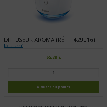
DIFFUSEUR AROMA (RÉF. : 429016)
Non classé
65.89
€
quantité
de
Diffuseur
Aroma
(Réf.
:
Ajouter au panier
429016)