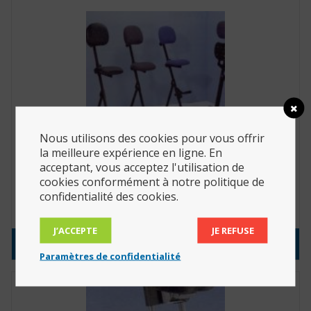
Nous utilisons des cookies pour vous offrir
la meilleure expérience en ligne. En
acceptant, vous acceptez l'utilisation de
Tabouret assis-debout « Industrie », similicuir noir
cookies conformément à notre politique de
et repose-pied (Réf. : 724579)
confidentialité des cookies.
334.40
€
J’ACCEPTE
JE REFUSE
Consulter le produit
Paramètres de confidentialité