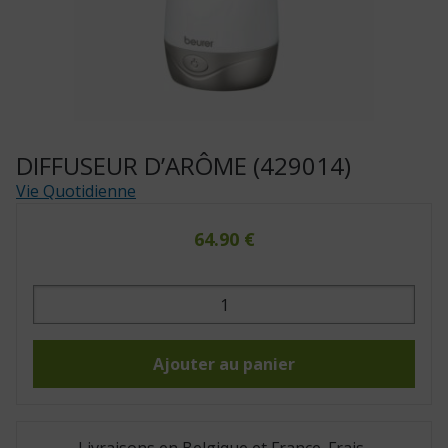
DIFFUSEUR D’ARÔME (429014)
Vie Quotidienne
64.90
€
quantité
de
Diffuseur
d'arôme
(429014)
Ajouter au panier