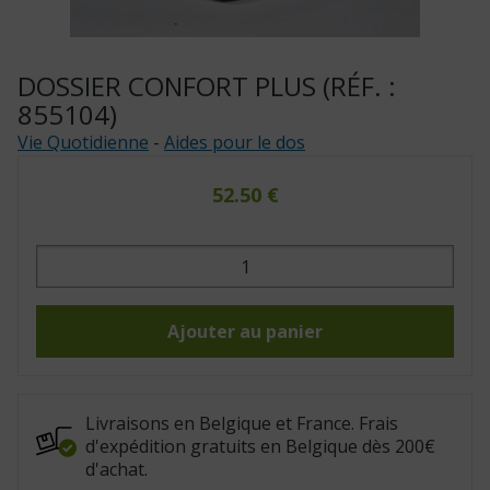
DOSSIER CONFORT PLUS (RÉF. :
855104)
Vie Quotidienne
-
Aides pour le dos
52.50
€
quantité
de
Dossier
confort
plus
(Réf.
Ajouter au panier
:
855104)
Livraisons en Belgique et France. Frais
d'expédition gratuits en Belgique dès 200€
d'achat.