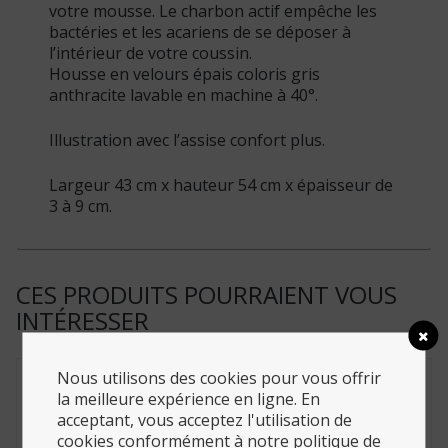
votre mousse. Le charbon actif empêche les
bactéries et les acariens de se déposer à
l’intérieur de votre coussin.
Housse en velours épais coloris gris
anthracite lavable en machine à 40°.
Illustration avec l’assise confort plus.
Largeur 43 cm x hauteur 54 cm x épaisseur de
3 à 9 cm.
CES PRODUITS POURRAIENT VOUS
INTÉRESSER
Nous utilisons des cookies pour vous offrir
la meilleure expérience en ligne. En
acceptant, vous acceptez l'utilisation de
cookies conformément à notre politique de