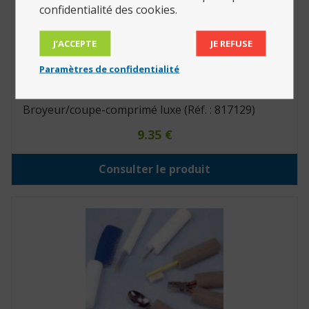
confidentialité des cookies.
J’ACCEPTE
JE REFUSE
Paramètres de confidentialité
Broyeur/coupe-comprimé luxe (Réf. : 817129)
9.35
€
Consulter le produit