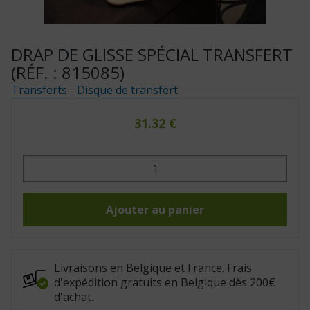
DRAP DE GLISSE SPÉCIAL TRANSFERT
(RÉF. : 815085)
Transferts
-
Disque de transfert
31.32
€
quantité
de
Drap
de
glisse
spécial
Ajouter au panier
transfert
(Réf.
:
815085)
Livraisons en Belgique et France. Frais
d'expédition gratuits en Belgique dès 200€
d'achat.