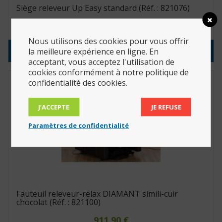
Siège releveur Up Easy standard (Réf. : 821076)
192.50
€
Nous utilisons des cookies pour vous offrir
Consulter le produit
la meilleure expérience en ligne. En
acceptant, vous acceptez l'utilisation de
cookies conformément à notre politique de
confidentialité des cookies.
J’ACCEPTE
JE REFUSE
Paramètres de confidentialité
Fauteuil releveur-relax DIAMANT simili-cuir
chocolat (Réf. : 821100)
911.90
€