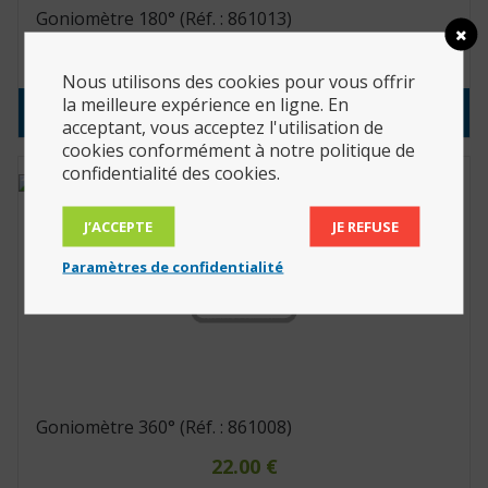
Goniomètre 180° (Réf. : 861013)
11.55
€
Nous utilisons des cookies pour vous offrir
la meilleure expérience en ligne. En
Consulter le produit
acceptant, vous acceptez l'utilisation de
cookies conformément à notre politique de
confidentialité des cookies.
J’ACCEPTE
JE REFUSE
Paramètres de confidentialité
Goniomètre 360° (Réf. : 861008)
22.00
€