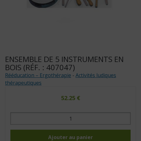
ENSEMBLE DE 5 INSTRUMENTS EN
BOIS (RÉF. : 407047)
Rééducation – Ergothérapie
-
Activités ludiques
thérapeutiques
52.25
€
quantité
de
Ensemble
de
5
instruments
Ajouter au panier
en