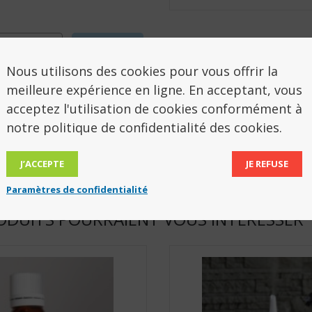
cription
Avis (0)
Nous utilisons des cookies pour vous offrir la
SCRIPTION
meilleure expérience en ligne. En acceptant, vous
acceptez l'utilisation de cookies conformément à
notre politique de confidentialité des cookies.
t de parfum à utiliser en massage (diluer avec une hui
 parfum d’ambiance. Flacon verre avec compte-gout
J’ACCEPTE
JE REFUSE
Paramètres de confidentialité
ODUITS POURRAIENT VOUS INTÉRESSER