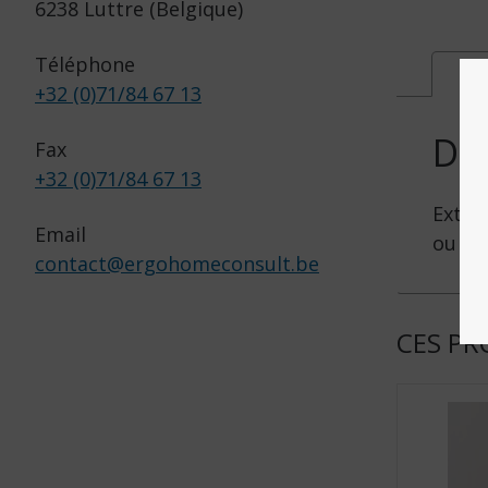
6238 Luttre (Belgique)
Téléphone
Des
+32 (0)71/84 67 13
DE
Fax
+32 (0)71/84 67 13
Extrai
Email
ou en
contact
@
ergohomeconsult.be
CES PR