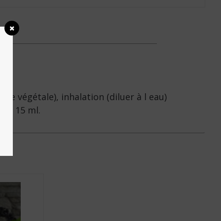
le végétale), inhalation (diluer à l eau)
tes 15 ml.