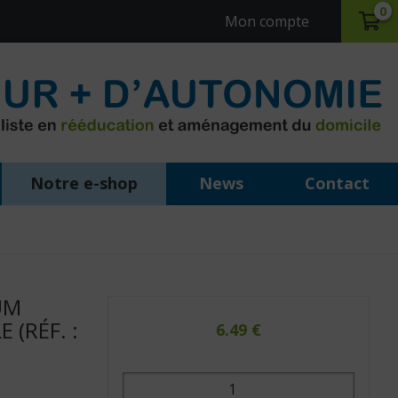
0
Mon compte
Notre e-shop
News
Contact
UM
 (RÉF. :
6.49
€
quantité
de