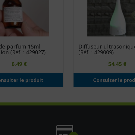
 de parfum 15ml
Diffuseur ultrasoniqu
ion (Réf. : 429027)
(Réf. : 429009)
6.49
€
54.45
€
nsulter le produit
Consulter le prod