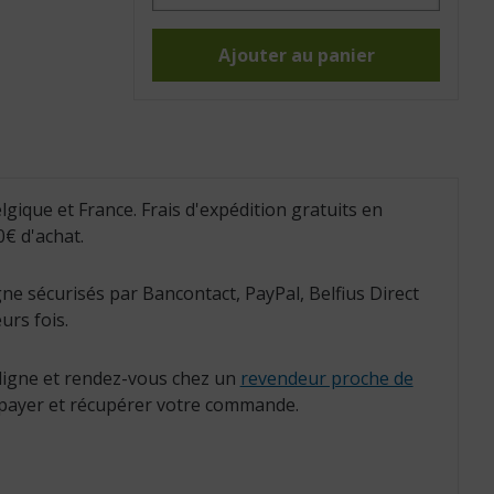
Extrait
de
parfum
15ml
Ajouter au panier
citronnelle
(Réf.
:
429010)
lgique et France. Frais d'expédition gratuits en
€ d'achat.
ne sécurisés par Bancontact, PayPal, Belfius Direct
urs fois.
igne et rendez-vous chez un
revendeur proche de
payer et récupérer votre commande.