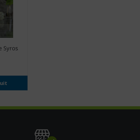
e Syros
uit