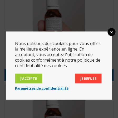
Nous utilisons des cookies pour vous offrir
la meilleure expérience en ligne. En
Extrait de parfum 15ml kamasutra (Réf. : 429028)
acceptant, vous acceptez l'utilisation de
cookies conformément à notre politique de
6.49
€
confidentialité des cookies.
Consulter le produit
J’ACCEPTE
JE REFUSE
Paramètres de confidentialité