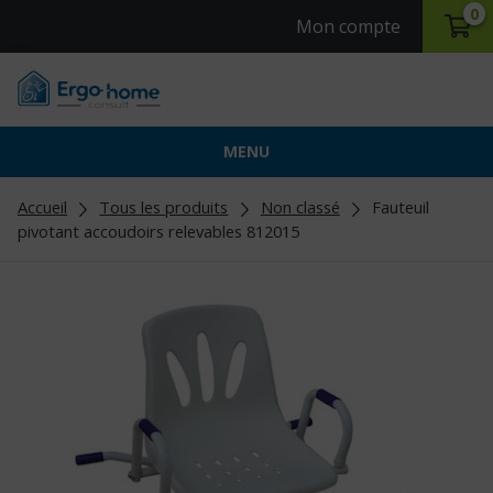
0
Mon compte
MENU
Accueil
Tous les produits
Non classé
Fauteuil
pivotant accoudoirs relevables 812015