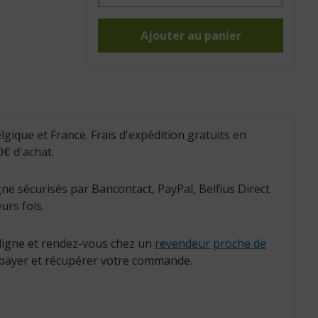
Fauteuil
releveur
Nest
tissu
Ajouter au panier
(821159.TISSU)
lgique et France. Frais d'expédition gratuits en
€ d'achat.
ne sécurisés par Bancontact, PayPal, Belfius Direct
urs fois.
igne et rendez-vous chez un
revendeur proche de
payer et récupérer votre commande.