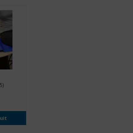
5)
uit