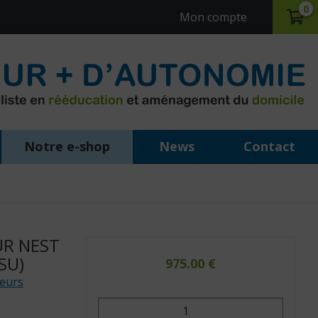
0
Mon compte
Notre e-shop
News
Contact
UR NEST
SU)
975.00
€
veurs
quantité
de