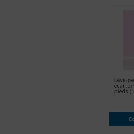
Lève-pe
écartem
pieds (
Co