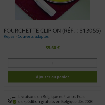
FOURCHETTE CLIP ON (RÉF. : 813055)
Repas
-
Couverts adaptés
35.60
€
quantité
de
Fourchette
Clip
On
(Réf.
Ajouter au panier
:
813055)
Livraisons en Belgique et France. Frais
d'expédition gratuits en Belgique dès 200€