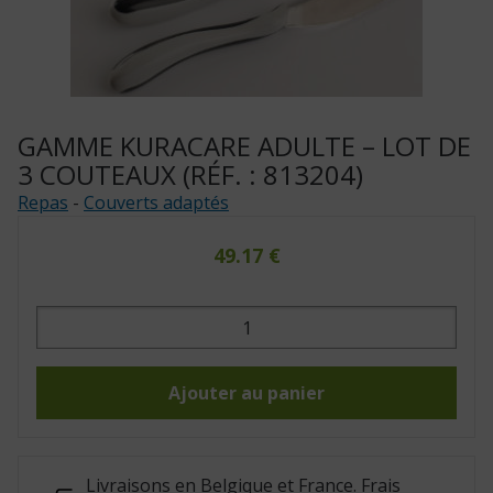
GAMME KURACARE ADULTE – LOT DE
3 COUTEAUX (RÉF. : 813204)
Repas
-
Couverts adaptés
49.17
€
quantité
de
Gamme
Kuracare
adulte
-
Ajouter au panier
lot
de
3
couteaux
(Réf.
:
Livraisons en Belgique et France. Frais