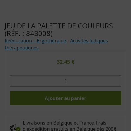
JEU DE LA PALETTE DE COULEURS
(RÉF. : 843008)
Rééducation – Ergothérapie
-
Activités ludiques
thérapeutiques
32.45
€
quantité
de
Jeu
de
la
palette
Ajouter au panier
de
couleurs
(Réf.
:
843008)
Livraisons en Belgique et France. Frais
d'expédition gratuits en Belgique dès 200€