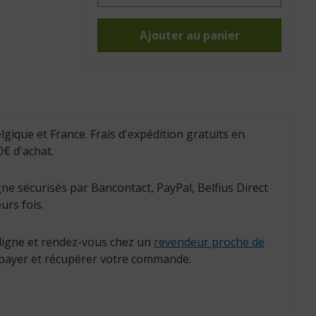
Lot
de
2
gobelets
Ajouter au panier
Eco,
bec
fin
(Réf.
:
813063)
lgique et France. Frais d'expédition gratuits en
€ d'achat.
ne sécurisés par Bancontact, PayPal, Belfius Direct
urs fois.
igne et rendez-vous chez un
revendeur proche de
payer et récupérer votre commande.