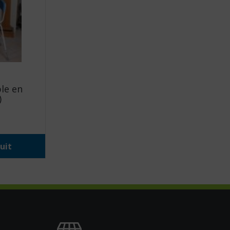
le en
)
uit