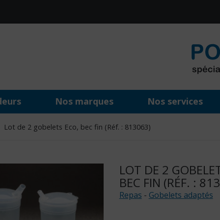
deurs
Nos marques
Nos services
Lot de 2 gobelets Eco, bec fin (Réf. : 813063)
LOT DE 2 GOBELET
BEC FIN (RÉF. : 81
Repas
-
Gobelets adaptés