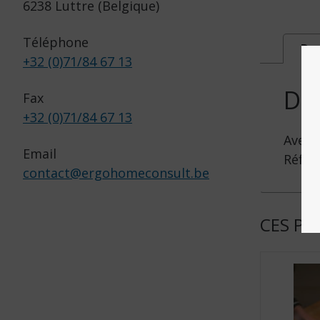
6238 Luttre (Belgique)
Téléphone
Des
+32 (0)71/84 67 13
DE
Fax
+32 (0)71/84 67 13
Avec b
Email
Réf. :
contact
@
ergohomeconsult.be
CES PR