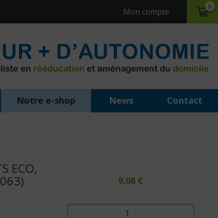
0
Mon compte
Notre e-shop
News
Contact
S ECO,
3063)
9.08
€
quantité
de