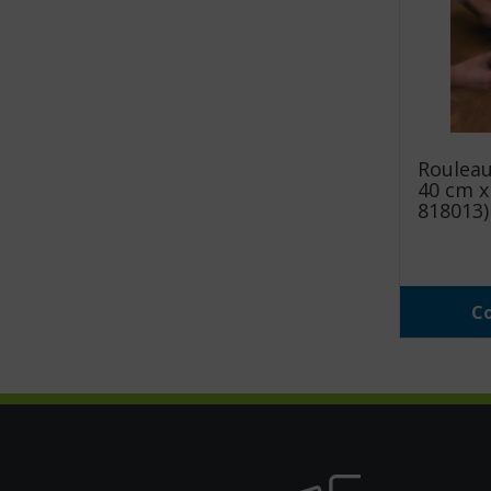
Rouleau
40 cm x 
818013)
Co