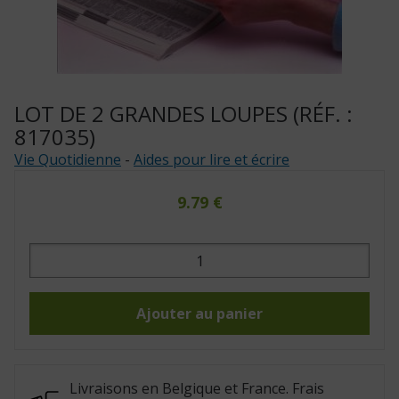
LOT DE 2 GRANDES LOUPES (RÉF. :
817035)
Vie Quotidienne
-
Aides pour lire et écrire
9.79
€
quantité
de
Lot
de
2
grandes
Ajouter au panier
loupes
(Réf.
:
817035)
Livraisons en Belgique et France. Frais