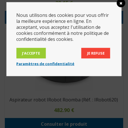
29.15
€
Nous utilisons des cookies pour vous offrir
Consulter le produit
la meilleure expérience en ligne. En
acceptant, vous acceptez l'utilisation de
cookies conformément à notre politique de
confidentialité des cookies.
J’ACCEPTE
JE REFUSE
Paramètres de confidentialité
Aspirateur robot IRobot Roomba (Réf. : IRobot620)
482.90
€
Consulter le produit