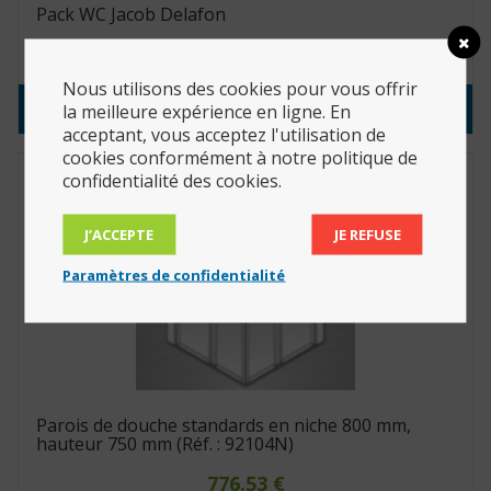
Pack WC Jacob Delafon
638.88
€
Nous utilisons des cookies pour vous offrir
Consulter le produit
la meilleure expérience en ligne. En
acceptant, vous acceptez l'utilisation de
cookies conformément à notre politique de
confidentialité des cookies.
J’ACCEPTE
JE REFUSE
Paramètres de confidentialité
Parois de douche standards en niche 800 mm,
hauteur 750 mm (Réf. : 92104N)
776.53
€