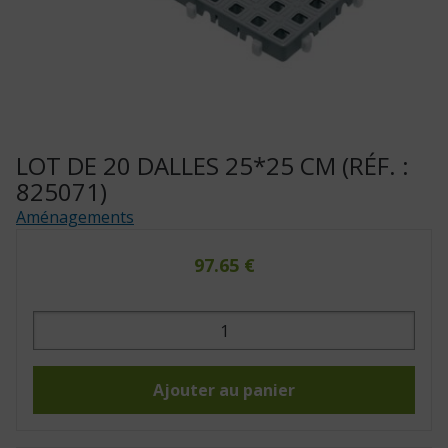
LOT DE 20 DALLES 25*25 CM (RÉF. :
825071)
Aménagements
97.65
€
quantité
de
Lot
de
20
dalles
Ajouter au panier
25*25
cm
(Réf.
: