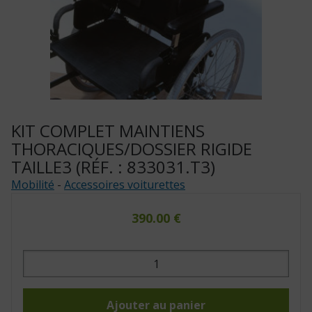
KIT COMPLET MAINTIENS
THORACIQUES/DOSSIER RIGIDE
TAILLE3 (RÉF. : 833031.T3)
Mobilité
-
Accessoires voiturettes
390.00
€
quantité
de
Kit
complet
maintiens
thoraciques/dossier
Ajouter au panier