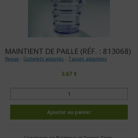
MAINTIENT DE PAILLE (RÉF. : 813068)
Repas
-
Gobelets adaptés
-
Tasses adaptées
3.67
€
quantité
de
Maintient
de
paille
(Réf.
Ajouter au panier
:
813068)