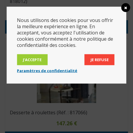
818012)
75.60
€
Nous utilisons des cookies pour vous offrir
la meilleure expérience en ligne. En
Consulter le produit
acceptant, vous acceptez l'utilisation de
cookies conformément à notre politique de
confidentialité des cookies.
J’ACCEPTE
JE REFUSE
Paramètres de confidentialité
Desserte à roulettes (Réf. : 817066)
147.26
€