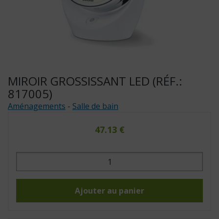
MIROIR GROSSISSANT LED (RÉF.:
817005)
Aménagements
-
Salle de bain
47.13
€
quantité
de
Miroir
grossissant
led
(Réf.:
Ajouter au panier
817005)