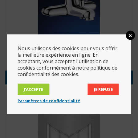
Mitigeur bain-douche mural 2 trous (manette
Nous utilisons des cookies pour vous offrir
ajourée) (Réf. : 2552)
la meilleure expérience en ligne. En
acceptant, vous acceptez l'utilisation de
258.50
€
cookies conformément à notre politique de
confidentialité des cookies.
Consulter le produit
J’ACCEPTE
JE REFUSE
Paramètres de confidentialité