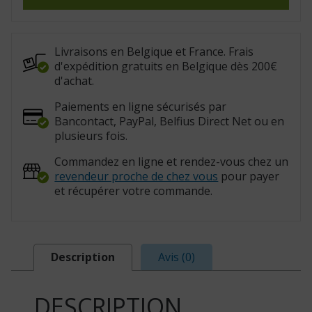
S
Drive
XL
(Réf.
:
824015)
Livraisons en Belgique et France. Frais
d'expédition gratuits en Belgique dès 200€
d'achat.
Paiements en ligne sécurisés par
Bancontact, PayPal, Belfius Direct Net ou en
plusieurs fois.
Commandez en ligne et rendez-vous chez un
revendeur proche de chez vous
pour payer
et récupérer votre commande.
Description
Avis (0)
DESCRIPTION