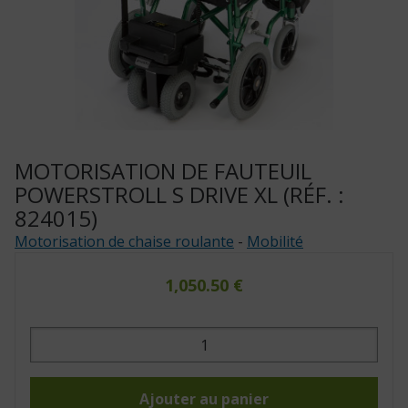
MOTORISATION DE FAUTEUIL
POWERSTROLL S DRIVE XL (RÉF. :
824015)
Motorisation de chaise roulante
-
Mobilité
1,050.50
€
quantité
de
Motorisation
de
fauteuil
Powerstroll
Ajouter au panier