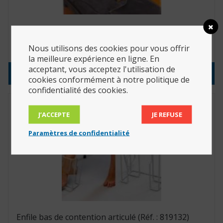
Paire de lacets spiralés bruns (Réf. : AA4618)
Nous utilisons des cookies pour vous offrir
13.20
€
la meilleure expérience en ligne. En
acceptant, vous acceptez l'utilisation de
Consulter le produit
cookies conformément à notre politique de
confidentialité des cookies.
J’ACCEPTE
JE REFUSE
Paramètres de confidentialité
Enfile bas de contention articulé (Réf. : 819132)