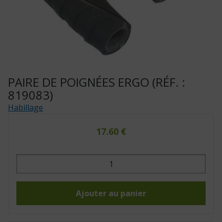
PAIRE DE POIGNÉES ERGO (RÉF. :
819083)
Habillage
17.60
€
quantité
de
Paire
de
poignées
Ergo
Ajouter au panier
(Réf.
:
819083)