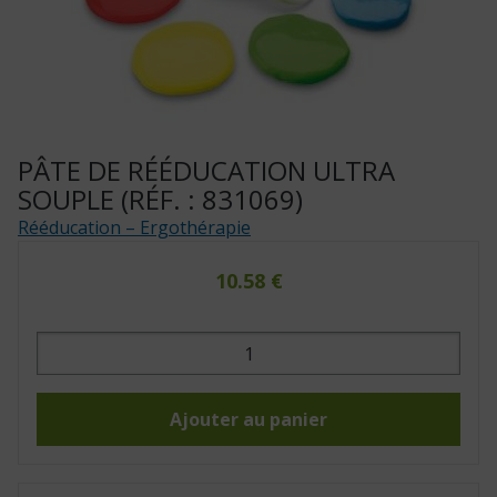
PÂTE DE RÉÉDUCATION ULTRA
SOUPLE (RÉF. : 831069)
Rééducation – Ergothérapie
10.58
€
quantité
de
Pâte
de
rééducation
ultra
Ajouter au panier
souple
(Réf.
:
831069)