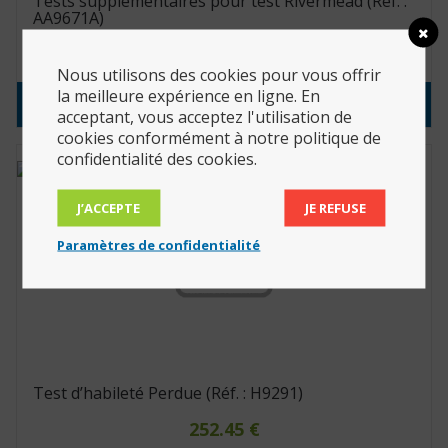
Tests supplémentaires pour test Rivermead (Réf. :
AA9671A)
97.90
€
Nous utilisons des cookies pour vous offrir
la meilleure expérience en ligne. En
Consulter le produit
acceptant, vous acceptez l'utilisation de
cookies conformément à notre politique de
confidentialité des cookies.
J’ACCEPTE
JE REFUSE
Paramètres de confidentialité
Test d’habileté Perdue (Réf. : H9291)
252.45
€