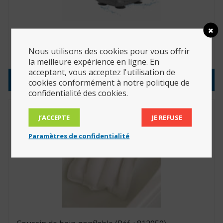
Lift de bain pneumatique Bathing Cushion Mangar
Nous utilisons des cookies pour vous offrir
1,314.84
€
la meilleure expérience en ligne. En
acceptant, vous acceptez l'utilisation de
Consulter le produit
cookies conformément à notre politique de
confidentialité des cookies.
J’ACCEPTE
JE REFUSE
Paramètres de confidentialité