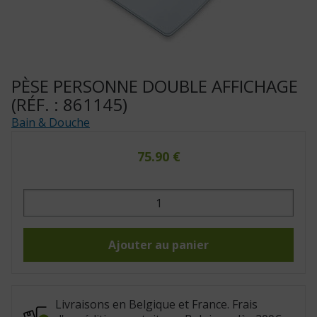
PÈSE PERSONNE DOUBLE AFFICHAGE
(RÉF. : 861145)
Bain & Douche
75.90
€
quantité
de
Pèse
personne
double
affichage
Ajouter au panier
(Réf.
:
861145)
Livraisons en Belgique et France. Frais