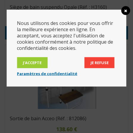
Siège de bain suspendu Opale (Réf. : H3160)
108.90
€
Nous utilisons des cookies pour vous offrir
la meilleure expérience en ligne. En
Consulter le produit
acceptant, vous acceptez l'utilisation de
cookies conformément à notre politique de
confidentialité des cookies.
J’ACCEPTE
JE REFUSE
Paramètres de confidentialité
Sortie de bain Acceo (Réf. : 812086)
138.60
€