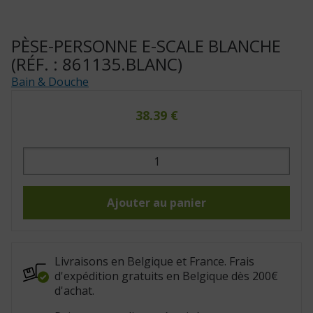
PÈSE-PERSONNE E-SCALE BLANCHE
(RÉF. : 861135.BLANC)
Bain & Douche
38.39
€
quantité
de
Pèse-
personne
E-
scale
Ajouter au panier
blanche
(Réf.
:
861135.blanc)
Livraisons en Belgique et France. Frais
d'expédition gratuits en Belgique dès 200€
d'achat.