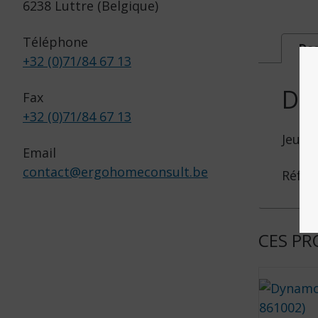
6238 Luttre (Belgique)
Téléphone
Des
+32 (0)71/84 67 13
DE
Fax
+32 (0)71/84 67 13
Jeu d
Email
contact
@
ergohomeconsult.be
Réf. :
CES PR