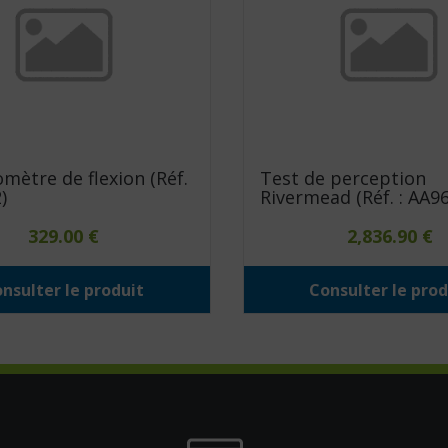
ètre de flexion (Réf.
Test de perception
)
Rivermead (Réf. : AA9
329.00
€
2,836.90
€
nsulter le produit
Consulter le prod