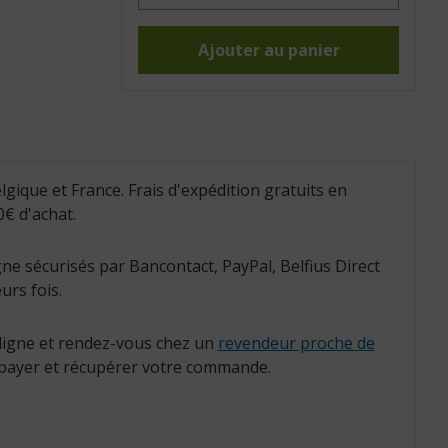
Pièces
de
rechange
pour
Ajouter au panier
plateau
canadien
(Réf.
:
831006)
lgique et France. Frais d'expédition gratuits en
€ d'achat.
ne sécurisés par Bancontact, PayPal, Belfius Direct
urs fois.
igne et rendez-vous chez un
revendeur proche de
payer et récupérer votre commande.