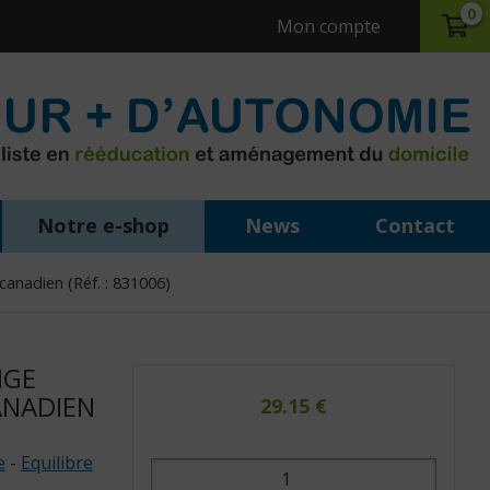
0
Mon compte
Notre e-shop
News
Contact
anadien (Réf. : 831006)
NGE
ANADIEN
29.15
€
e
-
Equilibre
quantité
de