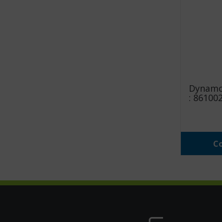
Dynamom
: 861002
Co