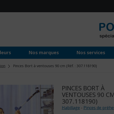
deurs
Nos marques
Nos services
ion
Pinces Bort à ventouses 90 cm (Réf. : 307.118190)
PINCES BORT À
VENTOUSES 90 CM 
307.118190)
Habillage
-
Pinces de préh