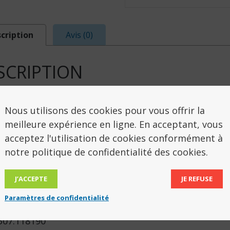
cription
Avis (0)
SCRIPTION
e de ventouses de caoutchouc adaptées à la saisie de
Nous utilisons des cookies pour vous offrir la
 bouteille). La pince est également munie d’un dispo
meilleure expérience en ligne. En acceptant, vous
er la poignée une fois l’objet saisi entre les mâchoir
acceptez l'utilisation de cookies conformément à
notre politique de confidentialité des cookies.
 pour les personnes présentant une difficulté de p
indre des objets éloignés d’eux.
J’ACCEPTE
JE REFUSE
eur 90 cm.
Paramètres de confidentialité
 307.118190