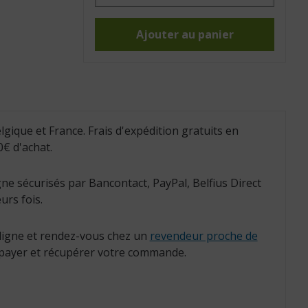
Pinces
Bort
à
ventouses
Ajouter au panier
90
cm
(Réf.
:
307.118190)
lgique et France. Frais d'expédition gratuits en
€ d'achat.
ne sécurisés par Bancontact, PayPal, Belfius Direct
urs fois.
igne et rendez-vous chez un
revendeur proche de
payer et récupérer votre commande.