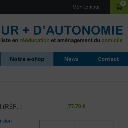
0
Mon compte
Notre e-shop
News
Contact
(RÉF. :
77.70
€
ension
quantité
de