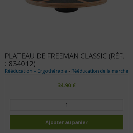
PLATEAU DE FREEMAN CLASSIC (RÉF.
: 834012)
Rééducation – Ergothérapie
-
Rééducation de la marche
34.90
€
quantité
de
Plateau
de
Freeman
Classic
Ajouter au panier
(Réf.
: