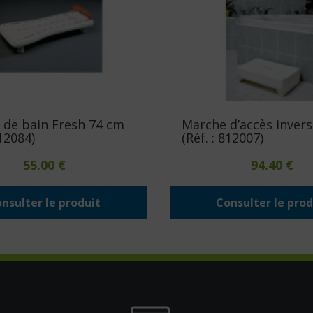
 de bain Fresh 74 cm
Marche d’accès invers
812084)
(Réf. : 812007)
55.00
€
94.40
€
nsulter le produit
Consulter le prod