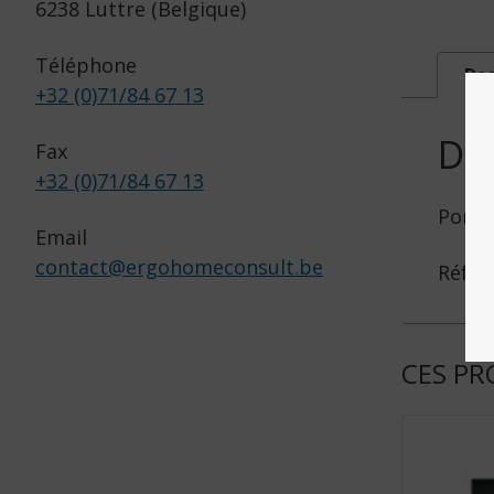
6238 Luttre (Belgique)
Téléphone
Des
+32 (0)71/84 67 13
DE
Fax
+32 (0)71/84 67 13
Porte
Email
contact
@
ergohomeconsult.be
Réf : 
CES PR