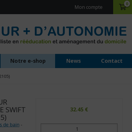
0
Mon compte
Notre e-shop
News
Contact
2105)
UR
E SWIFT
32.45
€
5)
s de bain
-
quantité
de