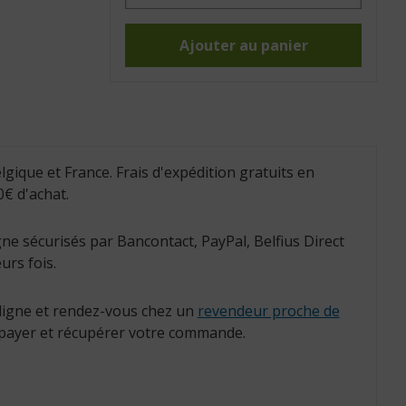
Porte-
savon
pour
chaise
Ajouter au panier
de
douche
Swift
vert
(Réf.
:
812105)
lgique et France. Frais d'expédition gratuits en
€ d'achat.
ne sécurisés par Bancontact, PayPal, Belfius Direct
urs fois.
igne et rendez-vous chez un
revendeur proche de
payer et récupérer votre commande.