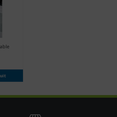
able
uit